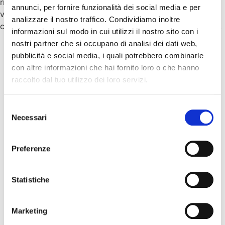
rinnova la volontà di sostenere percorsi di eccellenza e di
annunci, per fornire funzionalità dei social media e per
valorizzare figure che, con il proprio lavoro,
analizzare il nostro traffico. Condividiamo inoltre
contribuiscono ad arricchire il panorama culturale italiano.
informazioni sul modo in cui utilizzi il nostro sito con i
nostri partner che si occupano di analisi dei dati web,
pubblicità e social media, i quali potrebbero combinarle
con altre informazioni che hai fornito loro o che hanno
raccolto dal tuo utilizzo dei loro servizi.
Selezione
Necessari
del
consenso
Preferenze
Statistiche
Marketing