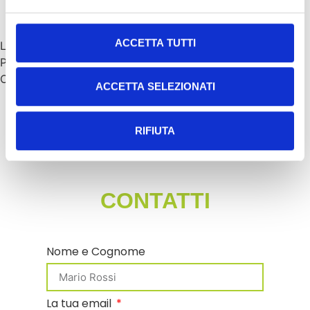
ACCETTA TUTTI
La nostra presidente Alessia Valducci e la vincitrice del
Premio Fondazione Roberto Valducci 2026 Valentina
Cenni.
ACCETTA SELEZIONATI
RIFIUTA
CONTATTI
Nome e Cognome
La tua email