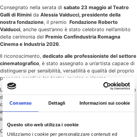
Consegnato nella serata di
sabato 23 maggio al Teatro
Galli di Rimini
da
Alessia Valducci, presidente della
nostra fondazione
, il premio
Fondazione Roberto
Valducci
, anche quest’anno è stato celebrato nell’ambito
della cerimonia del
Premio Confindustria Romagna
Cinema e Industria 2026
.
Il riconoscimento,
dedicato alle professioniste del settore
cinematografico
, è stato assegnato a un’artista capace di
distinguersi per sensibilità, versatilità e qualità del proprio
percorso creativo tra teatro, musica e cinema.
La consegna del premio si inserisce, appunto, nel contesto
de
La Settima Arte – Cinema e Industria
, manifestazione
Consenso
Dettagli
Informazioni sui cookie
che celebra il valore del cinema, non solo come
espressione artistica, ma anche come motore culturale e
industriale per il territorio.
Questo sito web utilizza i cookie
Con questo premio, la Fondazione Roberto Valducci
Utilizziamo i cookie per personalizzare contenuti ed