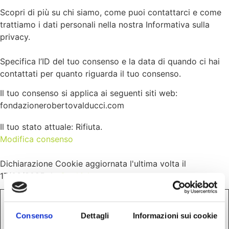
Scopri di più su chi siamo, come puoi contattarci e come
trattiamo i dati personali nella nostra Informativa sulla
privacy.
Specifica l’ID del tuo consenso e la data di quando ci hai
contattati per quanto riguarda il tuo consenso.
Il tuo consenso si applica ai seguenti siti web:
fondazionerobertovalducci.com
Il tuo stato attuale: Rifiuta.
Modifica consenso
Dichiarazione Cookie aggiornata l'ultima volta il
17/03/2025 da
Cookiebot
:
Necessari (5)
Consenso
Dettagli
Informazioni sui cookie
I cookie necessari contribuiscono a rendere fruibile il