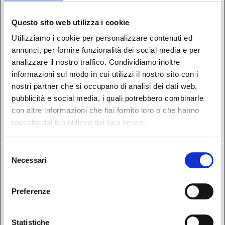
sito web abilitandone funzionalità di base quali la
navigazione sulle pagine e l'accesso alle aree protette
Questo sito web utilizza i cookie
del sito. Il sito web non è in grado di funzionare
Utilizziamo i cookie per personalizzare contenuti ed
correttamente senza questi cookie.
annunci, per fornire funzionalità dei social media e per
Nome
Fornitore
Scopo
Durata
analizzare il nostro traffico. Condividiamo inoltre
massima
informazioni sul modo in cui utilizzi il nostro sito con i
di
nostri partner che si occupano di analisi dei dati web,
archiviaz
pubblicità e social media, i quali potrebbero combinarle
con altre informazioni che hai fornito loro o che hanno
1.gif
Cookiebot
Utilizzato per
Session
raccolto dal tuo utilizzo dei loro servizi.
contare il numero di
e
sessioni del sito
web, necessario per
Selezione
Necessari
ottimizzare la
del
consegna dei
consenso
prodotti CMP.
Preferenze
CookieCon
Cookiebot
Memorizza lo stato
1 anno
sent
del consenso ai
Statistiche